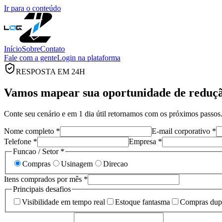
Ir para o conteúdo
Início
Sobre
Contato
Fale com a gente
Login na plataforma
RESPOSTA EM 24H
Vamos mapear sua oportunidade de reduçã
Conte seu cenário e em 1 dia útil retornamos com os próximos passos
Nome completo *
E-mail corporativo *
Telefone *
Empresa *
Funcao / Setor *
Compras
Usinagem
Direcao
Itens comprados por mês
*
Principais desafios
Visibilidade em tempo real
Estoque fantasma
Compras dup